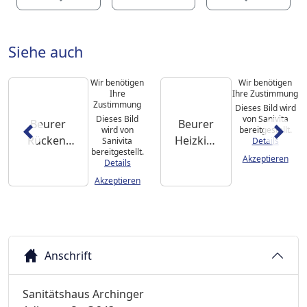
Siehe auch
Wir benötigen
Wir benötigen
Ihre
Ihre Zustimmung
Zustimmung
Dieses Bild wird
Dieses Bild
von Sanivita
Beurer
Beurer
wird von
bereitgestellt.
Rücken-
Heizkiss
Sanivita
Details
bereitgestellt.
Nacken-
en HK
Akzeptieren
Details
Heizkissen
125 cosy
Akzeptieren
HK 58
XXL
Cosy
Anschrift
Sanitätshaus Archinger