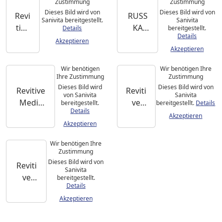
Zustimmung
Zustimmung
Dieses Bild wird von
Dieses Bild wird von
Revi
RUSS
Sanivita bereitgestellt.
Sanivita
tive
KA
Details
bereitgestellt.
Details
Me
Venen
Akzeptieren
Akzeptieren
dic
traine
r
Wir benötigen
Wir benötigen Ihre
Ihre Zustimmung
Zustimmung
Dieses Bild wird
Dieses Bild wird von
Revitive
Reviti
von Sanivita
Sanivita
Medic
ve
bereitgestellt.
bereitgestellt.
Details
Details
Coach
Body-
Akzeptieren
Akzeptieren
Knie-
Pads
Pads
Wir benötigen Ihre
Zustimmung
Dieses Bild wird von
Reviti
Sanivita
ve
bereitgestellt.
Details
Medic
Akzeptieren
Coach