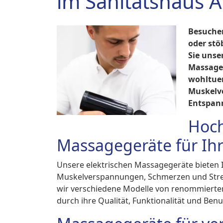
im Sanitätshaus 
Besuchen
oder stö
Sie unse
Massageg
wohltue
Muskelv
Entspann
Hoch
Massagegeräte für Ih
Unsere elektrischen Massagegeräte bieten
Muskelverspannungen, Schmerzen und Stres
wir verschiedene Modelle von renommierte
durch ihre Qualität, Funktionalität und Ben