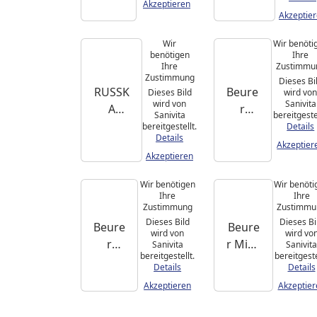
oden
Massa
Akzeptieren
Akzeptie
Long
gekiss
Life
en MG
Wir
Wir benöti
135
benötigen
Ihre
Ihre
Zustimmu
Zustimmung
Dieses Bi
RUSSK
Beure
Dieses Bild
wird vo
wird von
Sanivita
A
r
Sanivita
bereitgestel
Entspa
Elektr
bereitgestellt.
Details
Details
nnung
oden
Akzeptier
Akzeptieren
skisse
Nach
n mit
kaufs
Wir benötigen
Wir benöti
Massa
et
Ihre
Ihre
Zustimmung
Zustimmu
gefun
Dieses Bild
Dieses Bi
Beure
Beure
ktion
wird von
wird vo
r
r Mini-
Sanivita
Sanivita
bereitgestellt.
bereitgeste
Digita
Massa
Details
Details
l
geger
Akzeptieren
Akzeptier
TENS/
ät MG
EMS
18