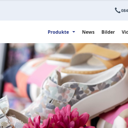
084
Produkte
News
Bilder
Vi