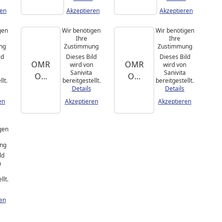
ge-
ge-
ren
Akzeptieren
Akzeptieren
Gerät
Gerät
MG
MG
gen
Wir benötigen
Wir benötigen
180
185
Ihre
Ihre
ng
Zustimmung
Zustimmung
Massa
Massa
ld
Dieses Bild
Dieses Bild
ge
ge
OMR
OMR
n
wird von
wird von
Gun
Gun
Sanivita
Sanivita
ON
ON
lt.
bereitgestellt.
bereitgestellt.
TENS-
TENS-
Details
Details
Gerät
Gerät
en
Akzeptieren
Akzeptieren
HeatT
E3
ens
Inten
gen
se
ng
ld
n
llt.
en