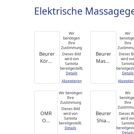
Elektrische Massagege
Wir
Wir
benötigen
benötig
Ihre
Ihre
Zustimmung
Zustimm
Beurer
Beurer
Dieses Bild
Dieses Bi
wird von
wird vo
Körpe
Massa
Sanivita
Sanivit
rmass
geball
bereitgestellt.
bereitgeste
Details
Details
agege
mit
Akzeptieren
Akzeptie
rät
Vibrati
MG 40
on MG
Wir benötigen
Wir
10
Ihre
benötig
Zustimmung
Ihre
Zustimm
Dieses Bild
OMR
Beurer
wird von
Dieses Bi
Sanivita
wird vo
ON
Shiats
bereitgestellt.
Sanivit
Elektr
u-
Details
bereitgeste
Details