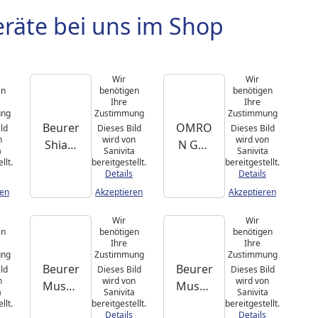
räte bei uns im Shop
Wir
Wir
en
benötigen
benötigen
Ihre
Ihre
ung
Zustimmung
Zustimmung
Beurer
OMRO
ld
Dieses Bild
Dieses Bild
n
wird von
wird von
Shiats
N Gel-
a
Sanivita
Sanivita
u-
Pads
llt.
bereitgestellt.
bereitgestellt.
Details
Details
Fußma
für
ren
Akzeptieren
Akzeptieren
ssage
TENS-
gerät
Gerät
Wir
Wir
FM 60
HeatTe
en
benötigen
benötigen
Ihre
Ihre
ns
ung
Zustimmung
Zustimmung
Beurer
Beurer
ld
Dieses Bild
Dieses Bild
n
wird von
wird von
Muske
Muske
a
Sanivita
Sanivita
lmassa
lmassa
llt.
bereitgestellt.
bereitgestellt.
Details
Details