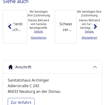
Siehe auch
Wir benötigen
Wir benötigen Ihre
Ihre Zustimmung
Zustimmung
Dieses Bild wird
Dieses Bild wird
Eschenb
Schwei
von Sanivita
von Sanivita
bereitgestellt.
bereitgestellt.
ach
zer
Details
Details
Lupenbri
Lesegla
Akzeptieren
Akzeptieren
lle
s
MaxDeta
Classic
il
Anschrift
Sanitätshaus Archinger
Adlerstraße C 243
86633 Neuburg an der Donau
Zur Anfahrt